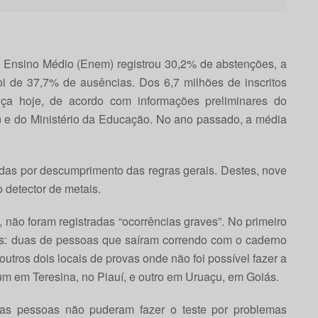
 Ensino Médio (Enem) registrou 30,2% de abstenções, a
i de 37,7% de ausências. Dos 6,7 milhões de inscritos
ça hoje, de acordo com informações preliminares do
p) e do Ministério da Educação. No ano passado, a média
adas por descumprimento das regras gerais. Destes, nove
o detector de metais.
não foram registradas “ocorrências graves”. No primeiro
ias: duas de pessoas que saíram correndo com o caderno
outros dois locais de provas onde não foi possível fazer a
m em Teresina, no Piauí, e outro em Uruaçu, em Goiás.
s pessoas não puderam fazer o teste por problemas