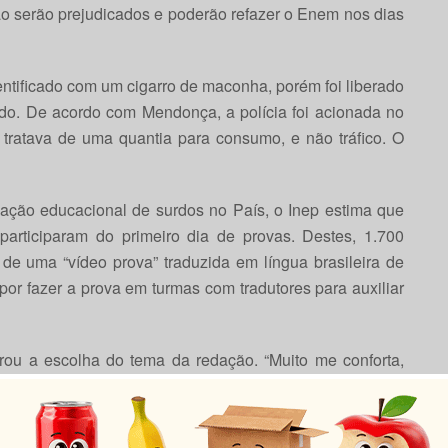
ão serão prejudicados e poderão refazer o Enem nos dias
entificado com um cigarro de maconha, porém foi liberado
ido. De acordo com Mendonça, a polícia foi acionada no
e tratava de uma quantia para consumo, e não tráfico. O
ação educacional de surdos no País, o Inep estima que
 participaram do primeiro dia de provas. Destes, 1.700
 de uma “vídeo prova” traduzida em língua brasileira de
 por fazer a prova em turmas com tradutores para auxiliar
rou a escolha do tema da redação. “Muito me conforta,
s tantos parabéns pelo tema da redação”, disse. Para
“positiva”. Ele destacou a importância de garantir maior
scolas brasileiras.