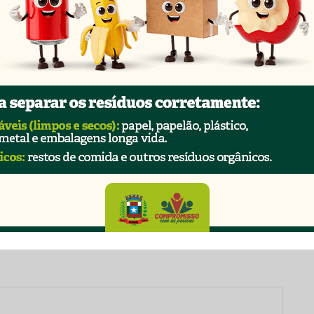
ado em dois finais de semana. Neste domingo, os alunos
gens, além da redação. No próximo domingo (12), será
matemática e ciências da natureza.
 obrigatórios são marcados com
*
This popup will close in:
12