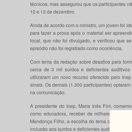
técnicos, mas assegurou que os participantes n
12 e 13 de dezembro.
Ainda de acordo com o ministro, um jovem foi id
para fazer a prova após o material ser apreend
local, que não foi divulgado, e verificou que s
episódio não foi registrado como ocorrência.
Com tema da redação sobre desafios para form
cerca de 3 mil surdos e deficientes auditivos
utilizaram um novo recurso oferecido pelo Inep
sinais. Os demais (1.300 participantes) optaram
na comunicação.
A presidente do Inep, Maria Inês Fini, comemo
como educadora, receber de milhares de joven
Mendonça Filho, a escolha do tema da prova foi 
inclusão aos surdos e deficientes auditivos nas e