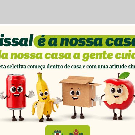
ílias de
Sexta-feira ocorreu a pré-
is são beneficiadas
conferência da Agricultura e Meio
os agrícolas em
Ambiente em Vista Alegre
jul 19, 2021
Em "Eventos"
"