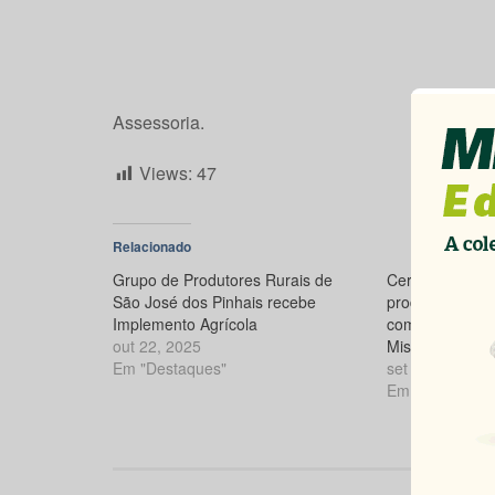
Assessoria.
Views:
47
Relacionado
Grupo de Produtores Rurais de
Cerca de 80 fam
São José dos Pinhais recebe
produtores rura
Implemento Agrícola
com implement
out 22, 2025
Missal
Em "Destaques"
set 2, 2025
Em "Destaques