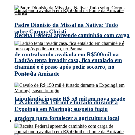
Padre Dionísio da Missal na Nativa: Tudo
sobre Corpus Christi
Receita Federal apreende caminhão com carga
de contrabando avaliada em R$500mil na
Ladrão tenta invadir casa, fica entalado em
chaminé e é preso após pedir socorro, no
Paraná
Ponte da Amizade
taipulândia investe R$ 58 mil em nova grade
Cavalo de R$ 150 mil é furtado durante a
Expoingá em Maringá; suspeito fugiu
aradora para fortalecer a agricultura local
Esportes