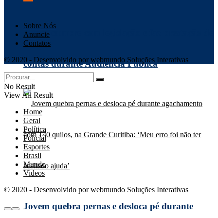
Sobre Nós
Missal cumpre com legislação e faz prestação de
Anuncie
Contatos
© 2020 - Desenvolvido por webmundo Soluções Interativas
contas durante Audiência Pública
No Result
View All Result
Home
Geral
Política
Policial
Esportes
Brasil
Mundo
Videos
© 2020 - Desenvolvido por webmundo Soluções Interativas
Jovem quebra pernas e desloca pé durante