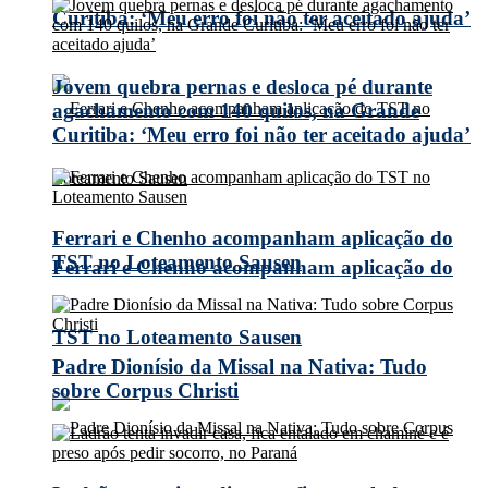
Curitiba: ‘Meu erro foi não ter aceitado ajuda’
Jovem quebra pernas e desloca pé durante
agachamento com 140 quilos, na Grande
Curitiba: ‘Meu erro foi não ter aceitado ajuda’
Ferrari e Chenho acompanham aplicação do
TST no Loteamento Sausen
Ferrari e Chenho acompanham aplicação do
TST no Loteamento Sausen
Padre Dionísio da Missal na Nativa: Tudo
sobre Corpus Christi