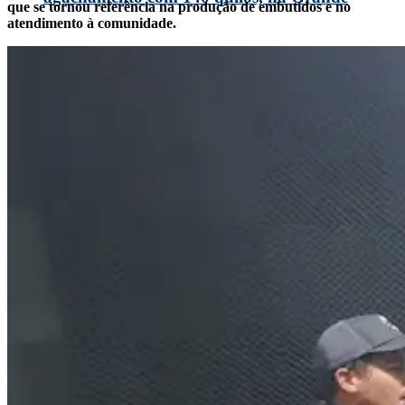
que se tornou referência na produção de embutidos e no
atendimento à comunidade.
Curitiba: ‘Meu erro foi não ter aceitado ajuda’
Ferrari e Chenho acompanham aplicação do
TST no Loteamento Sausen