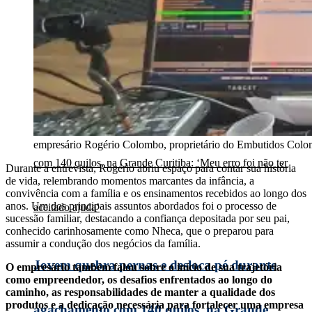
Missal cumpre com legislação e faz prestação de
contas durante Audiência Pública
empresário Rogério Colombo, proprietário do Embutidos Co
Durante a entrevista, Rogério abriu espaço para contar sua história
de vida, relembrando momentos marcantes da infância, a
convivência com a família e os ensinamentos recebidos ao longo dos
anos. Um dos principais assuntos abordados foi o processo de
sucessão familiar, destacando a confiança depositada por seu pai,
conhecido carinhosamente como Nheca, que o preparou para
assumir a condução dos negócios da família.
Jovem quebra pernas e desloca pé durante
O empresário também falou sobre o início de sua trajetória
como empreendedor, os desafios enfrentados ao longo do
caminho, as responsabilidades de manter a qualidade dos
produtos e a dedicação necessária para fortalecer uma empresa
agachamento com 140 quilos, na Grande