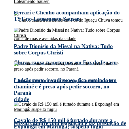
Ferrari e Chenho acompanham aplicação do
TST no Loteamento Sausen
Padre Dionísio da Missal na Nativa: Tudo
sobre Corpus Christi
Chuva causa transtornos em Foz do Iguaçu
Ladrão tenta invadir casa, fica entalado em
Chuva tomou conta de ruas e avenidas da
chaminé e é preso após pedir socorro, no
Paraná
cidade
Cavalo de R$ 150 mil é furtado durante a
Missal cumpre com legislação e faz prestação de
Expoingá em Maringá; suspeito fugiu