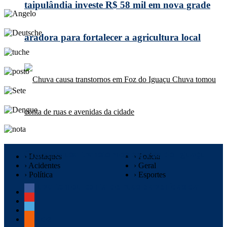
taipulândia investe R$ 58 mil em nova grade
aradora para fortalecer a agricultura local
Chuva causa transtornos em Foz do Iguaçu
› Destaques
› Polícia
› Acidentes
› Geral
› Política
› Esportes
Chuva tomou conta de ruas e avenidas da
cidade