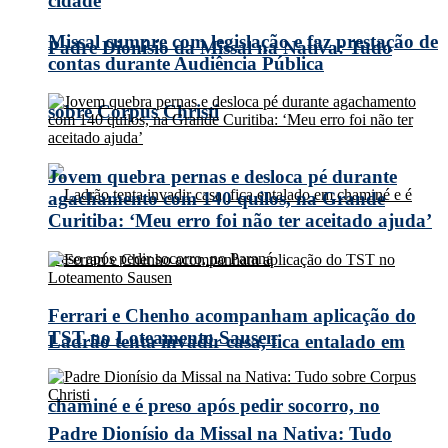
cidade
Missal cumpre com legislação e faz prestação de
Padre Dionísio da Missal na Nativa: Tudo
contas durante Audiência Pública
sobre Corpus Christi
Jovem quebra pernas e desloca pé durante
agachamento com 140 quilos, na Grande
Curitiba: ‘Meu erro foi não ter aceitado ajuda’
Ferrari e Chenho acompanham aplicação do
TST no Loteamento Sausen
Ladrão tenta invadir casa, fica entalado em
chaminé e é preso após pedir socorro, no
Padre Dionísio da Missal na Nativa: Tudo