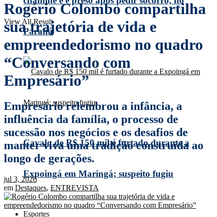
chaminé e é preso após pedir socorro, no
Rogério Colombo compartilha
View All Result
sua trajetória de vida e
Paraná
empreendedorismo no quadro
“Conversando com
Empresário”
Empresário relembrou a infância, a
influência da família, o processo de
sucessão nos negócios e os desafios de
Cavalo de R$ 150 mil é furtado durante a
manter viva uma tradição construída ao
longo de gerações.
Expoingá em Maringá; suspeito fugiu
jul 3, 2026
em
Destaques
,
ENTREVISTA
Esportes