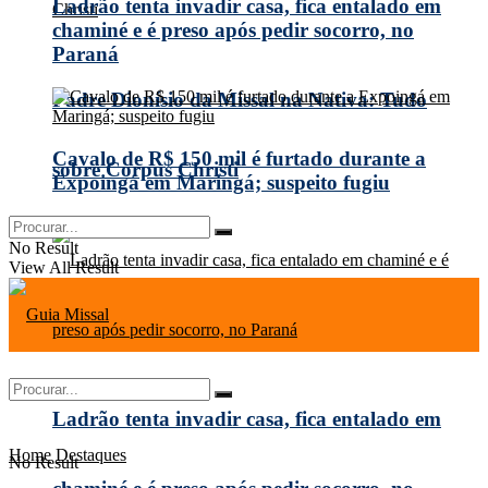
Ladrão tenta invadir casa, fica entalado em
chaminé e é preso após pedir socorro, no
Paraná
Padre Dionísio da Missal na Nativa: Tudo
Cavalo de R$ 150 mil é furtado durante a
sobre Corpus Christi
Expoingá em Maringá; suspeito fugiu
No Result
View All Result
Ladrão tenta invadir casa, fica entalado em
Home
Destaques
No Result