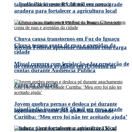
taipulândia investe R$ 58 mil em nova grade
aradora para fortalecer a agricultura local
Chuva causa transtornos em Foz do Iguaçu
Chuva tomou conta de ruas e avenidas da
Receita Federal apreende caminhão com carga
cidade
Missal cumpre com legislação e faz prestação de
de contrabando avaliada em R$500mil na
contas durante Audiência Pública
Ponte da Amizade
Jovem quebra pernas e desloca pé durante
taipulândia investe R$ 58 mil em nova grade
agachamento com 140 quilos, na Grande
Curitiba: ‘Meu erro foi não ter aceitado ajuda’
aradora para fortalecer a agricultura local