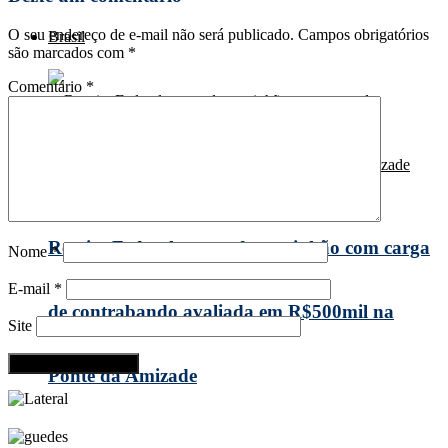
O seu endereço de e-mail não será publicado.
Campos obrigatórios
Brasil
são marcados com
*
Comentário
*
Receita Federal apreende caminhão com carga
Nome
*
E-mail
*
de contrabando avaliada em R$500mil na
Site
Ponte da Amizade