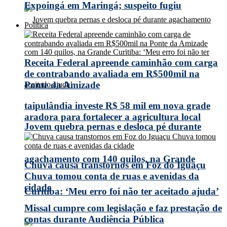
Expoingá em Maringá; suspeito fugiu
Política
Receita Federal apreende caminhão com carga
de contrabando avaliada em R$500mil na
Ponte da Amizade
taipulândia investe R$ 58 mil em nova grade
aradora para fortalecer a agricultura local
Jovem quebra pernas e desloca pé durante
agachamento com 140 quilos, na Grande
Chuva causa transtornos em Foz do Iguaçu
Chuva tomou conta de ruas e avenidas da
cidade
Curitiba: ‘Meu erro foi não ter aceitado ajuda’
Missal cumpre com legislação e faz prestação de
contas durante Audiência Pública