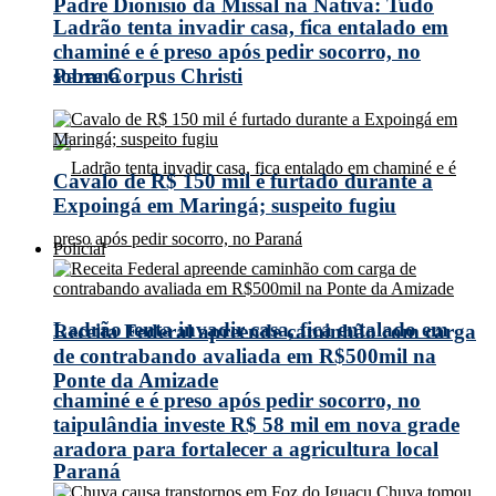
Padre Dionísio da Missal na Nativa: Tudo
Ladrão tenta invadir casa, fica entalado em
chaminé e é preso após pedir socorro, no
Paraná
sobre Corpus Christi
Cavalo de R$ 150 mil é furtado durante a
Expoingá em Maringá; suspeito fugiu
Policial
Ladrão tenta invadir casa, fica entalado em
Receita Federal apreende caminhão com carga
de contrabando avaliada em R$500mil na
Ponte da Amizade
chaminé e é preso após pedir socorro, no
taipulândia investe R$ 58 mil em nova grade
aradora para fortalecer a agricultura local
Paraná