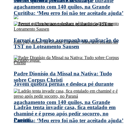
Jovem quebra pernas e desloca pé durante
agachamento com 140 quilos, na Grande
Curitiba: ‘Meu erro foi não ter aceitado ajuda’
Ferrari e Chenho acompanham aplicação do
TST no Loteamento Sausen
Padre Dionísio da Missal na Nativa: Tudo
sobre Corpus Christi
Jovem quebra pernas e desloca pé durante
agachamento com 140 quilos, na Grande
Ladrão tenta invadir casa, fica entalado em
chaminé e é preso após pedir socorro, no
Paraná
Curitiba: ‘Meu erro foi não ter aceitado ajuda’