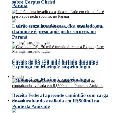
sobre Corpus Christi
Paraná
Ladrão tenta invadir casa, fica entalado em
chaminé e é preso após pedir socorro, no
Paraná
Cavalo de R$ 150 mil é furtado durante a
Cavalo de R$ 150 mil é furtado durante a
Expoingá em Maringá; suspeito fugiu
Mundo
Expoingá em Maringá; suspeito fugiu
Receita Federal apreende caminhão com carga
Policial
de contrabando avaliada em R$500mil na
Ponte da Amizade