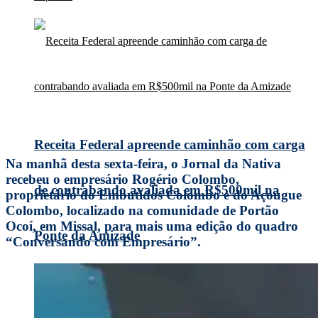
Receita Federal apreende caminhão com carga
Na manhã desta sexta-feira, o Jornal da Nativa
recebeu o empresário Rogério Colombo,
de contrabando avaliada em R$500mil na
proprietário do Embutidos Colombo e do Açougue
Colombo, localizado na comunidade de Portão
Ocoí, em Missal, para mais uma edição do quadro
Ponte da Amizade
“Conversando com Empresário”.
taipulândia investe R$ 58 mil em nova grade