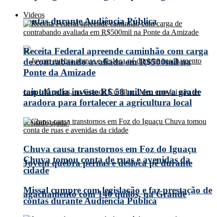
Videos
contas durante Audiência Pública
Receita Federal apreende caminhão com carga
de contrabando avaliada em R$500mil na
Ponte da Amizade
taipulândia investe R$ 58 mil em nova grade
aradora para fortalecer a agricultura local
Chuva causa transtornos em Foz do Iguaçu
Chuva tomou conta de ruas e avenidas da
Jovem quebra pernas e desloca pé durante
cidade
Missal cumpre com legislação e faz prestação de
agachamento com 140 quilos, na Grande
contas durante Audiência Pública