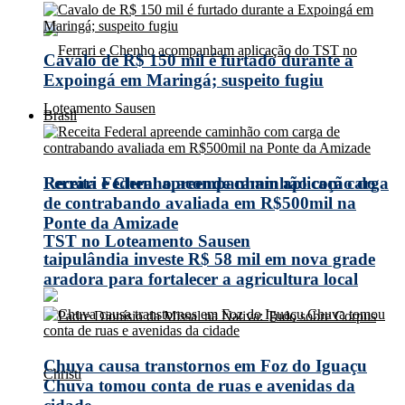
Cavalo de R$ 150 mil é furtado durante a
Expoingá em Maringá; suspeito fugiu
Brasil
Receita Federal apreende caminhão com carga
Ferrari e Chenho acompanham aplicação do
de contrabando avaliada em R$500mil na
Ponte da Amizade
TST no Loteamento Sausen
taipulândia investe R$ 58 mil em nova grade
aradora para fortalecer a agricultura local
Chuva causa transtornos em Foz do Iguaçu
Chuva tomou conta de ruas e avenidas da