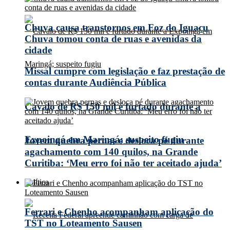
Chuva causa transtornos em Foz do Iguaçu
Chuva tomou conta de ruas e avenidas da
cidade
Missal cumpre com legislação e faz prestação de
contas durante Audiência Pública
Cavalo de R$ 150 mil é furtado durante a
Expoingá em Maringá; suspeito fugiu
Jovem quebra pernas e desloca pé durante
agachamento com 140 quilos, na Grande
Curitiba: ‘Meu erro foi não ter aceitado ajuda’
Política
Ferrari e Chenho acompanham aplicação do
TST no Loteamento Sausen