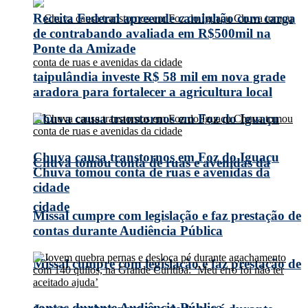
Receita Federal apreende caminhão com carga
de contrabando avaliada em R$500mil na
Ponte da Amizade
taipulândia investe R$ 58 mil em nova grade
aradora para fortalecer a agricultura local
Chuva causa transtornos em Foz do Iguaçu
Chuva causa transtornos em Foz do Iguaçu
Chuva tomou conta de ruas e avenidas da
Chuva tomou conta de ruas e avenidas da
cidade
cidade
Missal cumpre com legislação e faz prestação de
contas durante Audiência Pública
Missal cumpre com legislação e faz prestação de
contas durante Audiência Pública