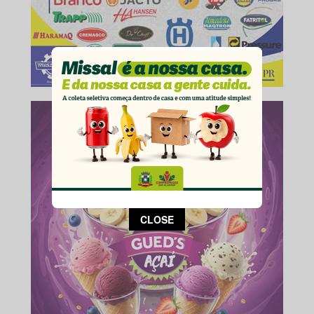
This popup will close in:
14
CLOSE