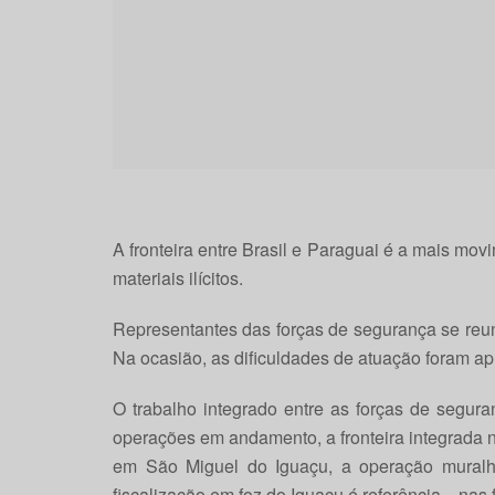
A fronteira entre Brasil e Paraguai é a mais mo
materiais ilícitos.
Representantes das forças de segurança se reuni
Na ocasião, as dificuldades de atuação foram apr
O trabalho integrado entre as forças de segur
operações em andamento, a fronteira integrada n
em São Miguel do Iguaçu, a operação muralh
fiscalização em foz do Iguaçu é referência nas fr