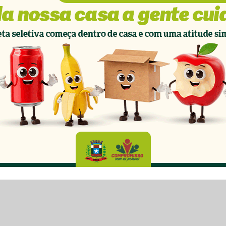
Site
This popup will close in:
13