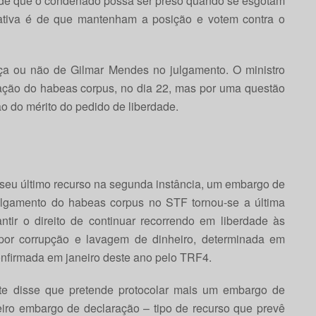
r de que o condenado possa ser preso quando se esgotam
ativa é de que mantenham a posição e votem contra o
ça ou não de Gilmar Mendes no julgamento. O ministro
tação do habeas corpus, no dia 22, mas por uma questão
o do mérito do pedido de liberdade.
 seu último recurso na segunda instância, um embargo de
ulgamento do habeas corpus no STF tornou-se a última
tir o direito de continuar recorrendo em liberdade às
 por corrupção e lavagem de dinheiro, determinada em
onfirmada em janeiro deste ano pelo TRF4.
te disse que pretende protocolar mais um embargo de
eiro embargo de declaração – tipo de recurso que prevê