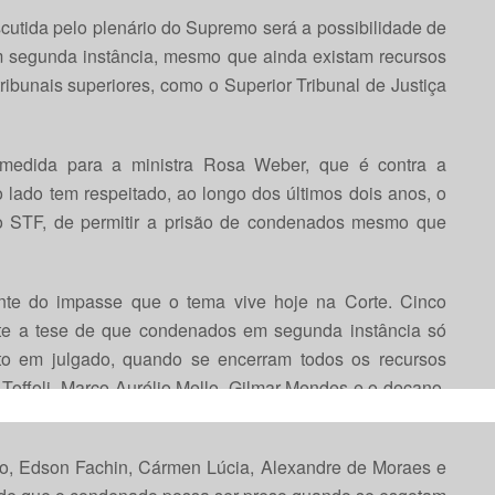
iscutida pelo plenário do Supremo será a possibilidade de
 segunda instância, mesmo que ainda existam recursos
ibunais superiores, como o Superior Tribunal de Justiça
 medida para a ministra Rosa Weber, que é contra a
 lado tem respeitado, ao longo dos últimos dois anos, o
o STF, de permitir a prisão de condenados mesmo que
nte do impasse que o tema vive hoje na Corte. Cinco
te a tese de que condenados em segunda instância só
to em julgado, quando se encerram todos os recursos
Toffoli, Marco Aurélio Mello, Gilmar Mendes e o decano,
This popup will close in:
14
oso, Edson Fachin, Cármen Lúcia, Alexandre de Moraes e