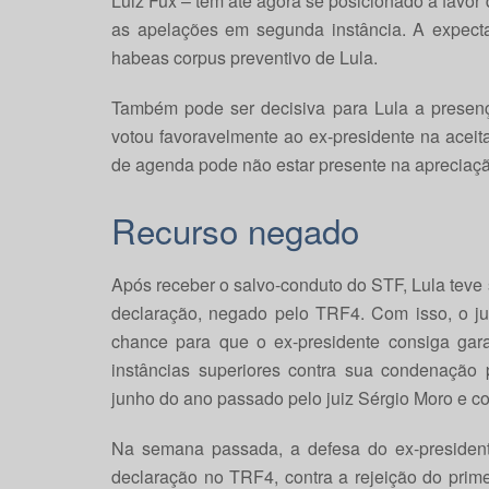
Luiz Fux – têm até agora se posicionado a favo
as apelações em segunda instância. A expect
habeas corpus preventivo de Lula.
Também pode ser decisiva para Lula a presen
votou favoravelmente ao ex-presidente na acei
de agenda pode não estar presente na apreciaçã
Recurso negado
Após receber o salvo-conduto do STF, Lula teve
declaração, negado pelo TRF4. Com isso, o j
chance para que o ex-presidente consiga garan
instâncias superiores contra sua condenação
junho do ano passado pelo juiz Sérgio Moro e c
Na semana passada, a defesa do ex-presiden
declaração no TRF4, contra a rejeição do prim