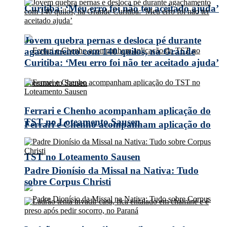
Curitiba: ‘Meu erro foi não ter aceitado ajuda’
Jovem quebra pernas e desloca pé durante
agachamento com 140 quilos, na Grande
Curitiba: ‘Meu erro foi não ter aceitado ajuda’
Ferrari e Chenho acompanham aplicação do
TST no Loteamento Sausen
Ferrari e Chenho acompanham aplicação do
TST no Loteamento Sausen
Padre Dionísio da Missal na Nativa: Tudo
sobre Corpus Christi