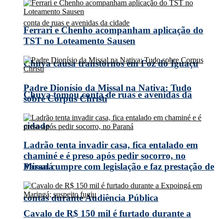
Ferrari e Chenho acompanham aplicação do
TST no Loteamento Sausen
Chuva causa transtornos em Foz do Iguaçu
Padre Dionísio da Missal na Nativa: Tudo
Chuva tomou conta de ruas e avenidas da
sobre Corpus Christi
cidade
Ladrão tenta invadir casa, fica entalado em
chaminé e é preso após pedir socorro, no
Missal cumpre com legislação e faz prestação de
Paraná
contas durante Audiência Pública
Cavalo de R$ 150 mil é furtado durante a