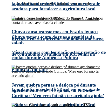
taipulândia investe R$ 58 mil em nova grade
aradora para fortalecer a agricultura local
Chuva causa transtornos em Foz do Iguaçu
Chuva tomou conta de ruas e avenidas da
Receita Federal apreende caminhão com carga
cidade
Missal cumpre com legislação e faz prestação de
de contrabando avaliada em R$500mil na
contas durante Audiência Pública
Ponte da Amizade
Jovem quebra pernas e desloca pé durante
taipulândia investe R$ 58 mil em nova grade
agachamento com 140 quilos, na Grande
Curitiba: ‘Meu erro foi não ter aceitado ajuda’
aradora para fortalecer a agricultura local