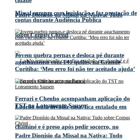
cidade
Missal cumpre com legislação e faz prestação de
Padre Dionísio da Missal na Nativa: Tudo
contas durante Audiência Pública
sobre Corpus Christi
Jovem quebra pernas e desloca pé durante
agachamento com 140 quilos, na Grande
Curitiba: ‘Meu erro foi não ter aceitado ajuda’
Ferrari e Chenho acompanham aplicação do
TST no Loteamento Sausen
Ladrão tenta invadir casa, fica entalado em
chaminé e é preso após pedir socorro, no
Padre Dionísio da Missal na Nativa: Tudo