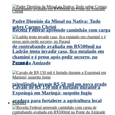
Padre Dionísio da Missal na Nativa: Tudo
sobre Corpus Christi
Receita Federal apreende caminhão com carga
de contrabando avaliada em R$500mil na
Ladrão tenta invadir casa, fica entalado em
chaminé e é preso após pedir socorro, no
Paraná
Ponte da Amizade
taipulândia investe R$ 58 mil em nova grade
Cavalo de R$ 150 mil é furtado durante a
Expoingá em Maringá; suspeito fugiu
aradora para fortalecer a agricultura local
Esportes