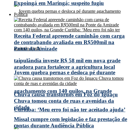
Expoingá em Maringá; suspeito fugiu
Política
Receita Federal apreende caminhão com carga
de contrabando avaliada em R$500mil na
Ponte da Amizade
taipulândia investe R$ 58 mil em nova grade
aradora para fortalecer a agricultura local
Jovem quebra pernas e desloca pé durante
agachamento com 140 quilos, na Grande
Chuva causa transtornos em Foz do Iguaçu
Chuva tomou conta de ruas e avenidas da
cidade
Curitiba: ‘Meu erro foi não ter aceitado ajuda’
Missal cumpre com legislação e faz prestação de
contas durante Audiência Pública