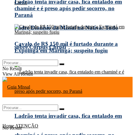
Ladrão tenta invadir casa, fica entalado em
chaminé e é preso após pedir socorro, no
Paraná
Padre Dionísio da Missal na Nativa: Tudo
Cavalo de R$ 150 mil é furtado durante a
sobre Corpus Christi
Expoingá em Maringá; suspeito fugiu
No Result
View All Result
Ladrão tenta invadir casa, fica entalado em
Home
ATENÇÃO
No Result