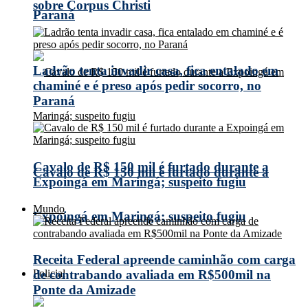
sobre Corpus Christi
Paraná
Ladrão tenta invadir casa, fica entalado em
chaminé e é preso após pedir socorro, no
Paraná
Cavalo de R$ 150 mil é furtado durante a
Cavalo de R$ 150 mil é furtado durante a
Expoingá em Maringá; suspeito fugiu
Mundo
Expoingá em Maringá; suspeito fugiu
Receita Federal apreende caminhão com carga
Policial
de contrabando avaliada em R$500mil na
Ponte da Amizade