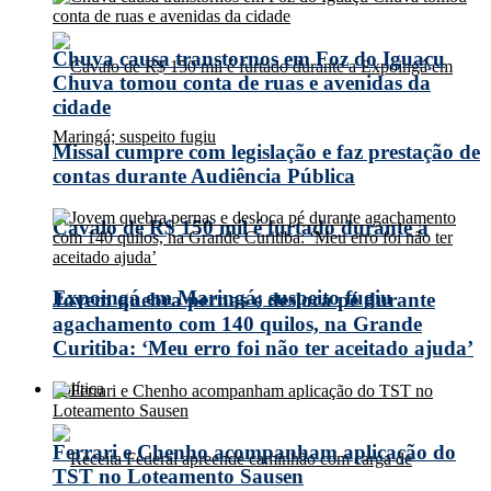
Chuva causa transtornos em Foz do Iguaçu
Chuva tomou conta de ruas e avenidas da
cidade
Missal cumpre com legislação e faz prestação de
contas durante Audiência Pública
Cavalo de R$ 150 mil é furtado durante a
Expoingá em Maringá; suspeito fugiu
Jovem quebra pernas e desloca pé durante
agachamento com 140 quilos, na Grande
Curitiba: ‘Meu erro foi não ter aceitado ajuda’
Política
Ferrari e Chenho acompanham aplicação do
TST no Loteamento Sausen