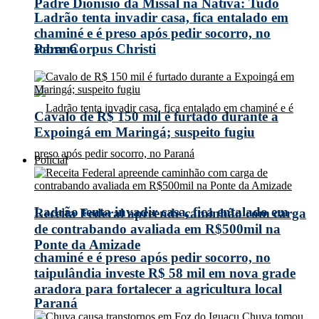
Padre Dionísio da Missal na Nativa: Tudo
Ladrão tenta invadir casa, fica entalado em
chaminé e é preso após pedir socorro, no
Paraná
sobre Corpus Christi
Cavalo de R$ 150 mil é furtado durante a
Expoingá em Maringá; suspeito fugiu
Policial
Ladrão tenta invadir casa, fica entalado em
Receita Federal apreende caminhão com carga
de contrabando avaliada em R$500mil na
Ponte da Amizade
chaminé e é preso após pedir socorro, no
taipulândia investe R$ 58 mil em nova grade
aradora para fortalecer a agricultura local
Paraná