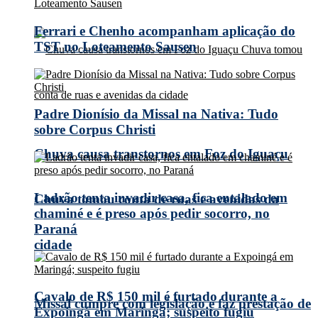
Ferrari e Chenho acompanham aplicação do
TST no Loteamento Sausen
Padre Dionísio da Missal na Nativa: Tudo
sobre Corpus Christi
Chuva causa transtornos em Foz do Iguaçu
Ladrão tenta invadir casa, fica entalado em
Chuva tomou conta de ruas e avenidas da
chaminé e é preso após pedir socorro, no
Paraná
cidade
Cavalo de R$ 150 mil é furtado durante a
Missal cumpre com legislação e faz prestação de
Expoingá em Maringá; suspeito fugiu