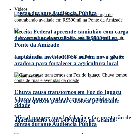
Videos
contas durante Audiência Pública
Receita Federal apreende caminhão com carga
de contrabando avaliada em R$500mil na
Ponte da Amizade
taipulândia investe R$ 58 mil em nova grade
aradora para fortalecer a agricultura local
Chuva causa transtornos em Foz do Iguaçu
Chuva tomou conta de ruas e avenidas da
Jovem quebra pernas e desloca pé durante
cidade
Missal cumpre com legislação e faz prestação de
agachamento com 140 quilos, na Grande
contas durante Audiência Pública