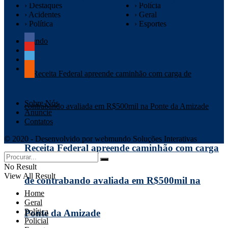
› Destaques
› Polícia
› Acidentes
› Geral
› Política
› Esportes
Mundo
Sobre Nós
Anuncie
Contatos
© 2020 - Desenvolvido por webmundo Soluções Interativas
Receita Federal apreende caminhão com carga
No Result
View All Result
de contrabando avaliada em R$500mil na
Home
Geral
Política
Ponte da Amizade
Policial