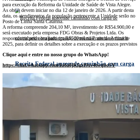
para execução da Reforma da Unidade de Saúde de Vista Alegre.
As obras devem iniciar no dia 12 de janeiro de 2026. A partir desta
data, os atendimentos da população pertencente a Unidade serão no
Posto de Linha Santa Catarina.
A reforma compreende 204,10 M², investimento de R$54.900,00 e
será executado pela empresa FDG Obras & Projetos Ltda. Os
responsáveis pela obra participaram de reunião, ainda no final de
2025, para definir os detalhes sobre a execução e os prazos previstos
Clique aqui e entre no nosso grupo do WhatsApp!
Receita Federal apreende caminhão com carga
https://chat.whatsapp.com/Iu6a0jKIgzI9xv4twqboSY
de contrabando avaliada em R$500mil na
Ponte da Amizade
taipulândia investe R$ 58 mil em nova grade