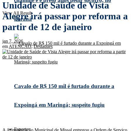
chaminé e é preso após pedir socorro, no
Unidade de Saúde de Vista
View All Result
Alegre irá passar por reforma a
Paraná
partir de 12 de janeiro
jan 7, 2026
em
ATENÇÃO
,
Destaques
Cavalo de R$ 150 mil é furtado durante a
Expoingá em Maringá; suspeito fugiu
Esportes
A Administração Municipal de Missal entregou a Ordem de Serviço