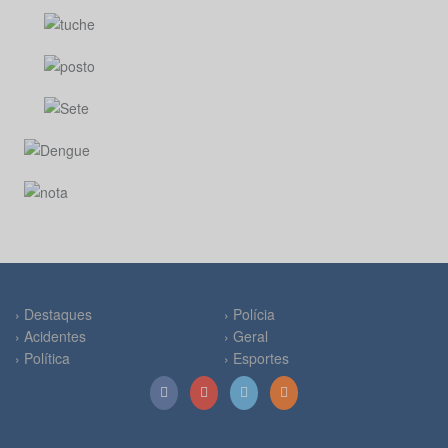
› Destaques
› Polícia
› Acidentes
› Geral
› Política
› Esportes