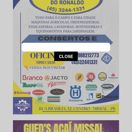
This popup will close in:
13
CLOSE