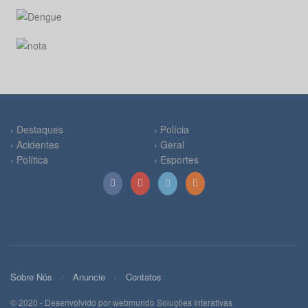
› Destaques
› Polícia
› Acidentes
› Geral
› Política
› Esportes
Sobre Nós
Anuncie
Contatos
© 2020 - Desenvolvido por webmundo Soluções Interativas