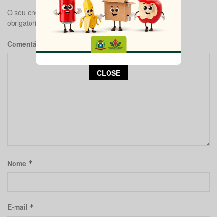
O seu endereço de e-mail não será publicado.
Campos
obrigatórios são marcados com
*
Comentário
*
This popup will close in:
14
CLOSE
Nome
*
E-mail
*