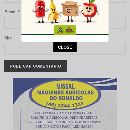
E-mail
*
Site
This popup will close in:
13
CLOSE