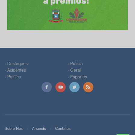
› Destaques
› Polícia
› Acidentes
› Geral
› Política
› Esportes
Sobre Nós
Anuncie
Contatos