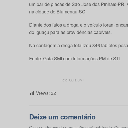
um par de placas de São Jose dos Pinhais-PR. 
na cidade de Blumenau-SC.
Diante dos fatos a droga e o veículo foram enca
do Iguaçu para as providências cabíveis.
Na contagem a droga totalizou 346 tabletes pes
Fonte: Guia SMI com informações PM de STI.
Foto: Guia SMI
Views:
32
Deixe um comentário
O seu endereço de e-mail não será publicado.
Campos