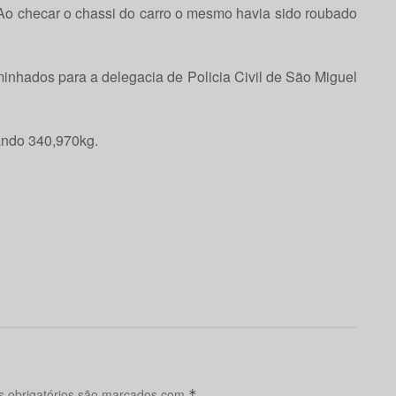
Ao checar o chassi do carro o mesmo havia sido roubado
minhados para a delegacia de Policia Civil de São Miguel
ando 340,970kg.
 obrigatórios são marcados com
*