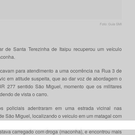
Foto: Guia SMI
itar de Santa Terezinha de Itaipu recuperou um veículo
aconha.
slocavam para atendimento a uma ocorrência na Rua 3 de
c em atitude suspeita, que ao dar voz de abordagem o
 BR 277 sentido São Miguel, momento que os militares
endo de vista o carro.
 os policiais adentraram em uma estrada vicinal nas
e São Miguel, localizando o veiculo em um matagal com
tor não se encontrava mais no local, na revista a policia
stava carregado com droga (maconha), e encontrou mais
This popup will close in:
15